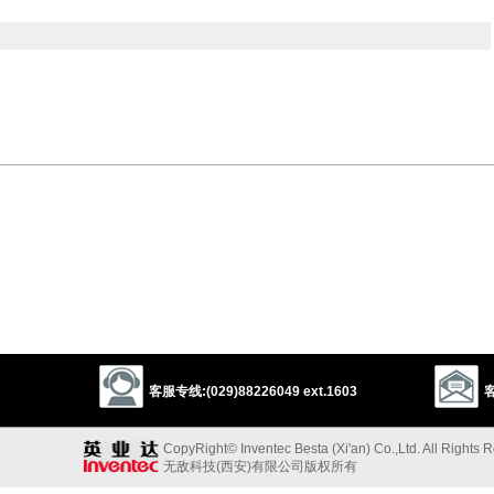
以上来源于：《英汉大辞典》
客服专线:(029)88226049 ext.1603
客
CopyRight© Inventec Besta (Xi'an) Co.,Ltd. All Rights 
无敌科技(西安)有限公司版权所有