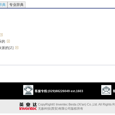
辞典
专业辞典
际的
派的[Z]
客服专线:(029)88226049 ext.1603
客
CopyRight© Inventec Besta (Xi'an) Co.,Ltd. All Rights 
无敌科技(西安)有限公司版权所有