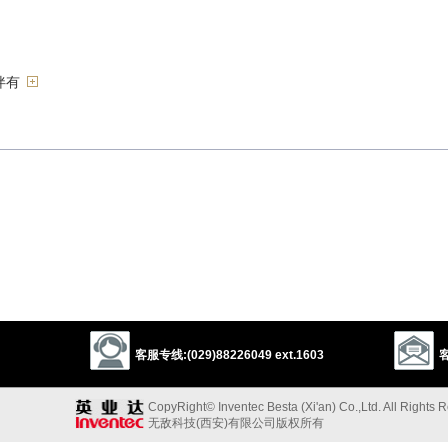
伴有
……伴唱
以上来源于：《英汉大辞典》
客服专线:(029)88226049 ext.1603
客
CopyRight© Inventec Besta (Xi'an) Co.,Ltd. All Rights 
无敌科技(西安)有限公司版权所有