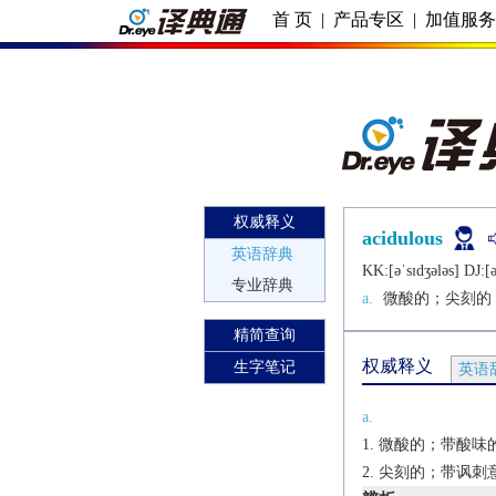
首 页
|
产品专区
|
加值服
权威释义
acidulous
英语辞典
KK:[ǝˈsɪdʒǝlǝs] DJ:[ǝ
专业辞典
a.
微酸的；尖刻的
精简查询
权威释义
生字笔记
英语
a.
微酸的；带酸味
尖刻的；带讽刺