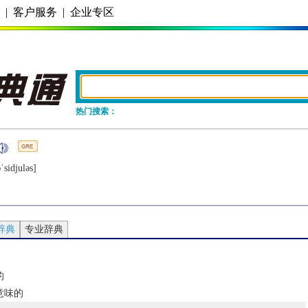
务
|
客户服务
|
企业专区
热门搜索：
ˈsidjulǝs]
辞典
专业辞典
的
意味的