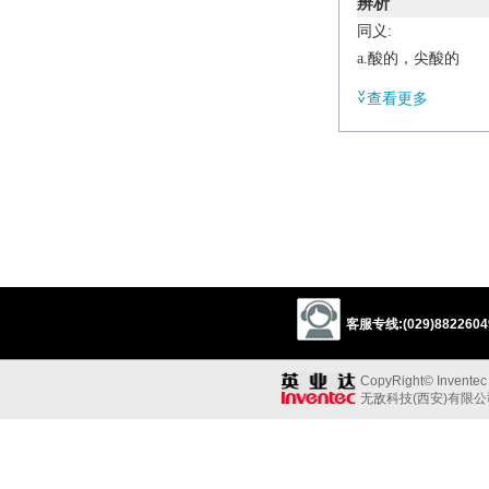
辨析
同义:
a.酸的，尖酸的
sour
sourish
vin
查看更多
acidulent
acescent
a.严酷的，尖刻的
astringent
acerbic
mordant
stinging
sarcastic
satirical
doubleedged
virul
crabbed
testy
to
mocking
snide
c
客服专线:(029)88226049
同义参见:
cynical
CopyRight© Inventec B
无敌科技(西安)有限
/
əˈsɪdjʊləs
/
adj.
sharp-tasting; sour.