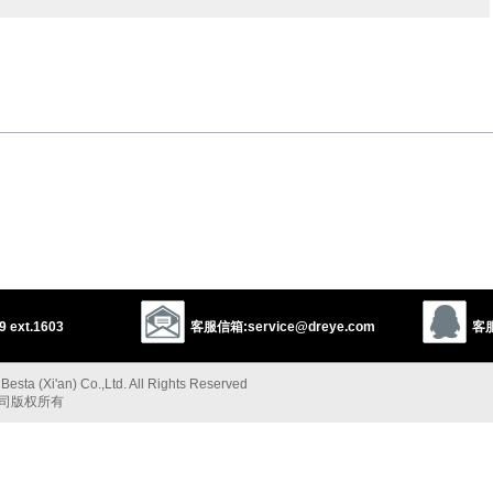
egarish
vinegary
citric
bitter
tart
harsh
acid
acerbic
acidulated
，暴躁的
austere
severe
stern
harsh
acrid
acrimonious
caustic
bitter
pungent
trenchant
cutting
sharp
biting
acute
keen
ironical
vitriolic
scathing
piercing
pricking
edged
ent
spiteful
malicious
vicious
peevish
petulant
cross
uchy
ill-tempered
sour-tempered
scornful
sardonic
derisive
rabby
 ext.1603
客服信箱:service@dreye.com
客服
esta (Xi'an) Co.,Ltd. All Rights Reserved
以上来源于：《英汉大辞典》
公司版权所有