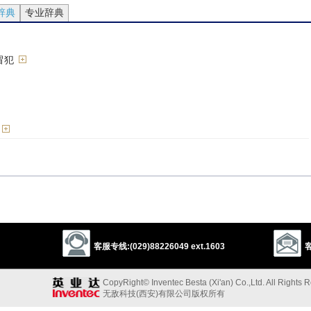
辞典
专业辞典
冒犯
e
an open insult
disregard
displease
dishonor
discourtesy
offend
dare
aggress
客服专线:(029)88226049 ext.1603
客
以上来源于：《英汉大辞典》
CopyRight© Inventec Besta (Xi'an) Co.,Ltd. All Rights 
hat causes outrage or offence.
无敌科技(西安)有限公司版权所有