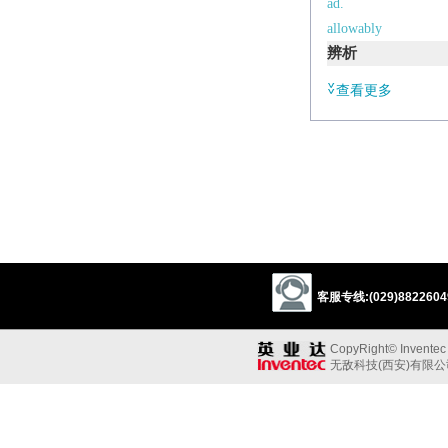
ad.
allowably
辨析
同义:
查看更多
a.许可的，认可的
permissible
admiss
excusable
pardona
a.合法的，合适的
legitimate
lawful
同义参见:
accepted
tolerable
客服专线:(029)88226049
CopyRight© Inventec B
无敌科技(西安)有限