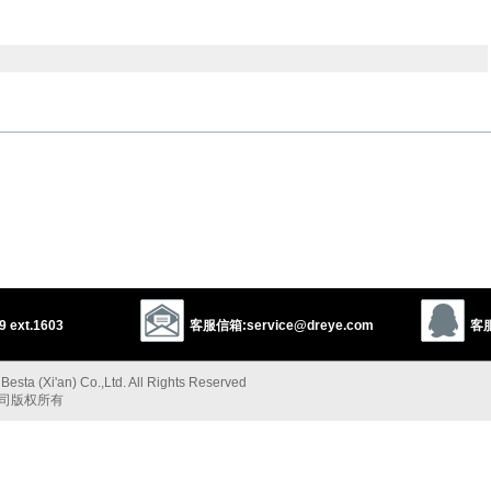
，原谅了的
ible
concessible
grantable
sanctionable
justifiable
vindicable
ble
legal
proper
right
appropriate
apt
suitable
以上来源于：《英汉大辞典》
 ext.1603
客服信箱:service@dreye.com
客服
esta (Xi'an) Co.,Ltd. All Rights Reserved
公司版权所有