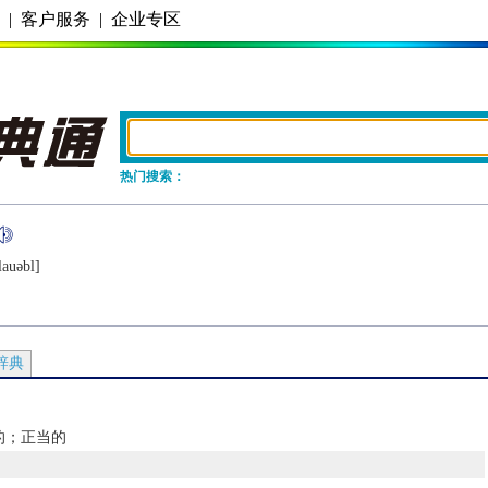
务
|
客户服务
|
企业专区
热门搜索：
lauǝbl]
辞典
的；正当的