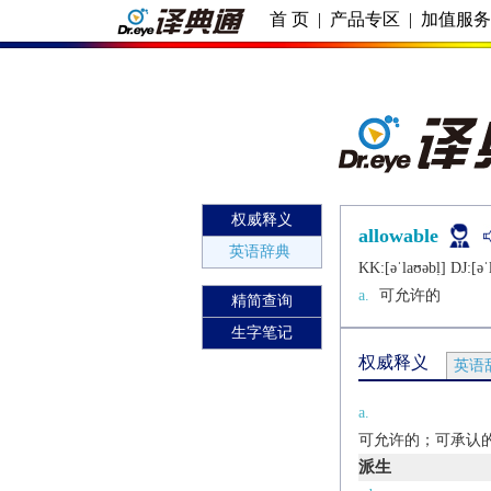
首 页
|
产品专区
|
加值服
权威释义
allowable
英语辞典
KK:[ǝˈlaʊǝbḷ] DJ:[ǝˈ
a.
可允许的
精简查询
生字笔记
权威释义
英语
a.
可允许的；可承认
派生