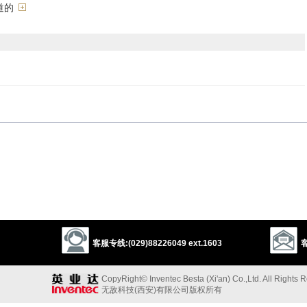
道的
sweet
lovable
attractive
comely
appealing
handsome
good-
elegant
lovely
engaging
winning
winsome
charming
good-
的
congenial
sociable
fraternal
brotherly
sisterly
companionable
le
affectionate
good-natured
agreeable
out-going
warm
客服专线:(029)88226049 ext.1603
客
，斯文的
gentle
benign
polite
courteous
mannerly
well-mannered
CopyRight© Inventec Besta (Xi'an) Co.,Ltd. All Rights 
ane
suave
affable
cordial
无敌科技(西安)有限公司版权所有