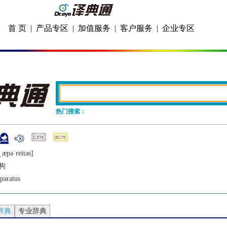
首 页
|
产品专区
|
加值服务
|
客户服务
|
企业专区
热门搜索：
ˌæpǝˈrеitǝs]
构
paratus
辞典
专业辞典