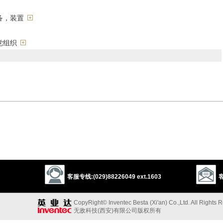
备，装置
党组织
rig
tackle
outfit
furniture
machinery
gadget
utensil
tool
organ
machine
device
ge
engine
instrument
以上来源于：《英汉大辞典》
客服专线:(029)88226049 ext.1603
客
pment or machinery needed for a particular activity or purpose.
CopyRight© Inventec Besta (Xi'an) Co.,Ltd. All Rights 
e within an organization:
无敌科技(西安)有限公司版权所有
aratus
,
apparatus criticus
) a collection of notes accompanying a printed text.