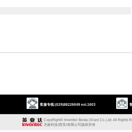
applicable
worthy
fitting
relative
acceptable
becoming
以上来源于：《英汉大辞典》
ge) very appropriate; apt.
客服专线:(029)88226049 ext.1603
客
CopyRight© Inventec Besta (Xi'an) Co.,Ltd. All Rights 
无敌科技(西安)有限公司版权所有
-
,
apponere
‘apply’.