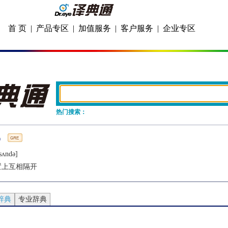
首 页
|
产品专区
|
加值服务
|
客户服务
|
企业专区
热门搜索：
sʌndǝ]
置上互相隔开
辞典
专业辞典