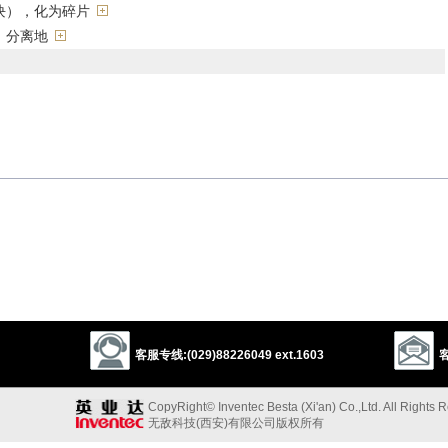
块），化为碎片
，分离地
vided
”的反义词
以上来源于：《英汉大辞典》
rt.
 into a separate place’.
客服专线:(029)88226049 ext.1603
客
以上来源于：《简明牛津英语词典》
CopyRight© Inventec Besta (Xi'an) Co.,Ltd. All Rights 
无敌科技(西安)有限公司版权所有