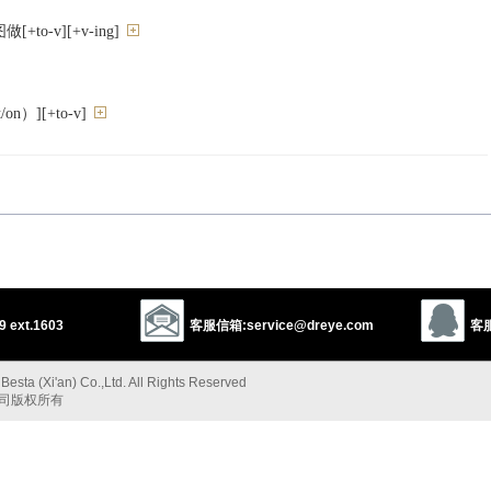
to-v][+v-ing]
n）][+to-v]
力
ertake
strive
make an effort
力”的反义词
 ext.1603
客服信箱:service@dreye.com
客服
esta (Xi'an) Co.,Ltd. All Rights Reserved
1
2
2
ruggle
stroke
effort
shot
essay
公司版权所有
以上来源于：《英汉大辞典》
ieve or complete.