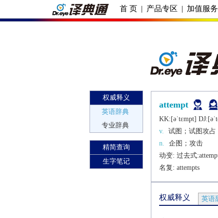
首 页
|
产品专区
|
加值服
权威释义
attempt
英语辞典
KK:[ǝˈtɛmpt] DJ:[ǝˈ
专业辞典
v.
试图；试图攻占
n.
企图；攻击
精简查询
动变: 过去式:
attemp
生字笔记
名复: 
attempts
权威释义
英语