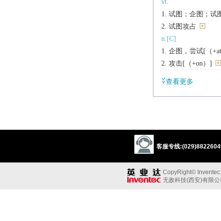
vt.
试图；企图；试图做[+
试图攻占
n.[C]
企图，尝试[（+at/o
攻击[（+on）]
辨析
查看更多
同义:
vt.试图；企图；努
try
endeavor
und
反义:
vi.,vt.“尝试；努
客服专线:(029)88226049
quit
abandon
同义参见:
CopyRight© Inventec B
offer
venture
st
无敌科技(西安)有限
v.
make an effort to ach