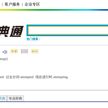
务
|
客户服务
|
企业专区
热门搜索：
tеmpt]
ted
  过去分词:
attempted
  现在进行时:
attempting
辞典
专业辞典