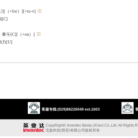
（+for）][+to-v]
[C]
斗[C][（+on）]
力[U]
可
ion
sovereignty
prerogative
authorization
power
sanction
rule
ontrol
command
administration
influence
客服专线:(029)88226049 ext.1603
客
potentate
king
ruler
emperor
dictator
czar
president
CopyRight© Inventec Besta (Xi'an) Co.,Ltd. All Rights 
无敌科技(西安)有限公司版权所有