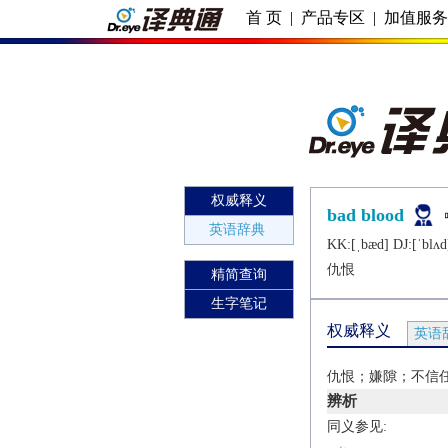
首 页
|
产品专区
|
加值服
权威释义
bad blood
英语辞典
KK:[ˌbæd] DJ:[ˈblʌd
仇恨
精简查询
生字笔记
权威释义
英语
仇恨；嫌隙；不信
辨析
同义参见: