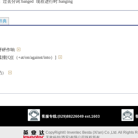
d
  过去分词:
banged
  现在进行时:
banging
辞典
砰砰作响
[（+at/on/against/into）]
扔）
on/against）]
客服专线:(029)88226049 ext.1603
客
，快感，乐趣[S]
，轰动
CopyRight© Inventec Besta (Xi'an) Co.,Ltd. All Rights 
无敌科技(西安)有限公司版权所有