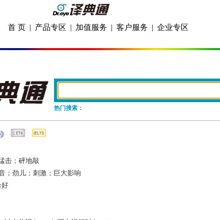
首 页
|
产品专区
|
加值服务
|
客户服务
|
企业专区
热门搜索：
猛击；砰地敲
音；劲儿；刺激；巨大影响
恰好