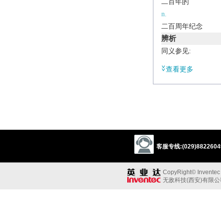
二百年的
n.
二百周年纪念
辨析
同义参见:
anniversary
查看更多
/
ˌbʌɪsɛnˈtiːnəri
,
-ˈtɛ
n.
(
pl.
bicentenaries
)
the two-hundredth ann
Derivative
客服专线:(029)88226049
bicentennial
n.
&
ad
CopyRight© Inventec B
无敌科技(西安)有限