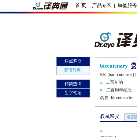
首 页
|
产品专区
|
加值服
权威释义
bicentenary
英语辞典
KK:[baɪˈsɛntǝˌnɛrɪ] D
a.
二百年的
精简查询
n.
二百周年纪念
生字笔记
名复: 
bicentenaries
权威释义
英语
a.