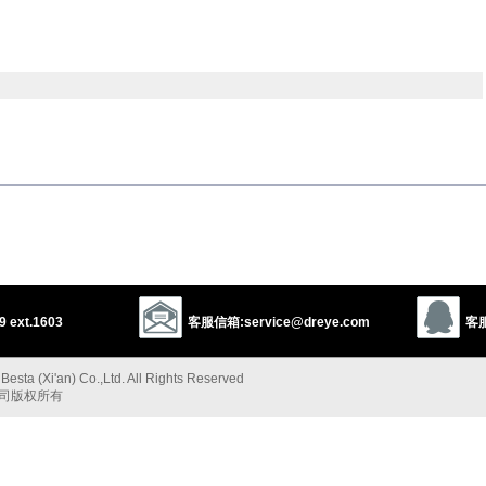
以上来源于：《英汉大辞典》
n-
/
iversary of a significant event.
 ext.1603
客服信箱:service@dreye.com
客服
j.
以上来源于：《简明牛津英语词典》
esta (Xi'an) Co.,Ltd. All Rights Reserved
公司版权所有