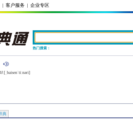
务
|
客户服务
|
企业专区
热门搜索：
J:[ˌbaisеnˈtiːnǝri]
辞典