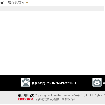
失的；清白无疵的
罪的
客服专线:(029)88226049 ext.1603
客
以上来源于：《英汉大辞典》
CopyRight© Inventec Besta (Xi'an) Co.,Ltd. All Rights 
ing.
无敌科技(西安)有限公司版权所有