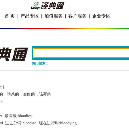
首 页
|
产品专区
|
加值服务
|
客户服务
|
企业专区
热门搜索：
di]
的；嗜杀的；血红的；该死的
污
er
  最高级:
bloodiest
ed
  过去分词:
bloodied
  现在进行时:
bloodying