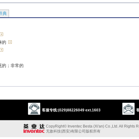
辞典
淋的
死的；非常的
非常
客服专线:(029)88226049 ext.1603
客
CopyRight© Inventec Besta (Xi'an) Co.,Ltd. All Rights 
无敌科技(西安)有限公司版权所有