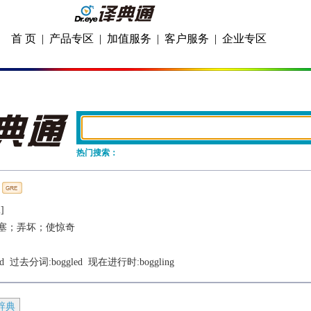
首 页
|
产品专区
|
加值服务
|
客户服务
|
企业专区
热门搜索：
]
塞；弄坏；使惊奇
d
  过去分词:
boggled
  现在进行时:
boggling
辞典