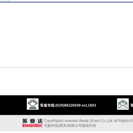
以上来源于：《英汉大辞典》
客服专线:(029)88226049 ext.1603
客
r baffled:
CopyRight© Inventec Besta (Xi'an) Co.,Ltd. All Rights 
e or be anxious at.
无敌科技(西安)有限公司版权所有