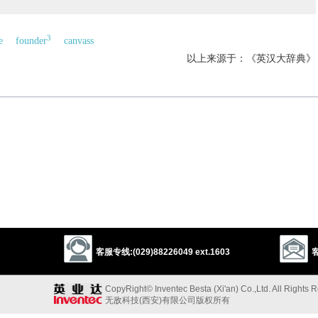
3
e
founder
canvass
以上来源于：《英汉大辞典》
客服专线:(029)88226049 ext.1603
客
CopyRight© Inventec Besta (Xi'an) Co.,Ltd. All Rights 
无敌科技(西安)有限公司版权所有