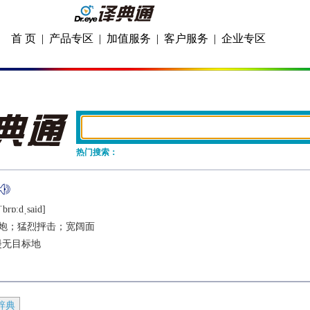
首 页
|
产品专区
|
加值服务
|
客户服务
|
企业专区
热门搜索：
ˈbrɒːdˌsaid]
炮；猛烈抨击；宽阔面
漫无目标地
辞典