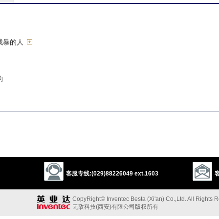
残暴的人
的
；淫荡的
nimal
忍的人
客服专线:(029)88226049 ext.1603
客
hellcat
wild man
ogre
monster
troglodyte
Vandal
an
fiend
CopyRight© Inventec Besta (Xi'an) Co.,Ltd. All Rights 
无敌科技(西安)有限公司版权所有
oaf
rustic
dolt
clod
carl
swine
devil
demon