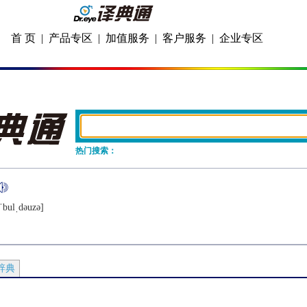
首 页
|
产品专区
|
加值服务
|
客户服务
|
企业专区
热门搜索：
ˈbulˌdǝuzǝ]
辞典