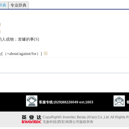
辞典
专业辞典
人或物；发噱的事[S]
out/against/for）]
warn
remind
admonish
反义词
客服专线:(029)88226049 ext.1603
客
CopyRight© Inventec Besta (Xi'an) Co.,Ltd. All Rights 
deliberation
admonition
threat
recommendation
无敌科技(西安)有限公司版权所有
以上来源于：《英汉大辞典》