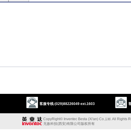
裂
粗糙
become rough
客服专线:(029)88226049 ext.1603
客
，男人[C]
CopyRight© Inventec Besta (Xi'an) Co.,Ltd. All Rights 
无敌科技(西安)有限公司版权所有