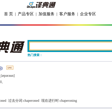
首 页
|
产品专区
|
加值服务
|
客户服务
|
企业专区
热门搜索：
ˈʃæpǝrǝun]
人
oned
  过去分词:
chaperoned
  现在进行时:
chaperoning