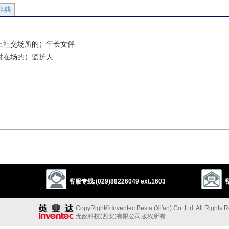
辞典
上社交场所的）年长女伴
时在场的）监护人
）
客服专线:(029)88226049 ext.1603
客
escort
以上来源于：《英汉大辞典》
CopyRight© Inventec Besta (Xi'an) Co.,Ltd. All Rights 
无敌科技(西安)有限公司版权所有