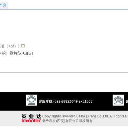
辞典
[（+of）]
）歌舞队[C][G]
声地说
客服专线:(029)88226049 ext.1603
客
CopyRight© Inventec Besta (Xi'an) Co.,Ltd. All Rights 
无敌科技(西安)有限公司版权所有