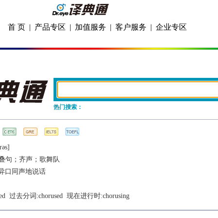
首 页
|
产品专区
|
加值服务
|
客户服务
|
企业专区
热门搜索：
rǝs]
叠句；齐声；歌舞队
异口同声地说话
ed
  过去分词:
chorused
  现在进行时:
chorusing