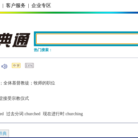
务
|
客户服务
|
企业专区
热门搜索：
；全体基督教徒；牧师的职位
堂接受宗教仪式
ed
  过去分词:
churched
  现在进行时:
churching
辞典