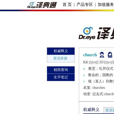
首 页
|
产品专区
|
加值服
权威释义
church
英语辞典
KK:[tʃɝtʃ] DJ:[tʃǝːtʃ]
n.
教堂；礼拜仪式
精简查询
a.
教会的；国教的
生字笔记
v.
领（某人）到教
名复: 
churches
动变: 过去式:
church
权威释义
英语