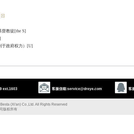
教徒[the S]
]
于政府权力）[U]
教）教会，教派[C]
，礼拜的
 ext.1603
客服信箱:service@dreye.com
客服
接受宗教仪式
esta (Xi'an) Co.,Ltd. All Rights Reserved
公司版权所有