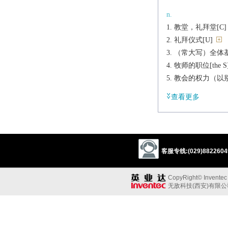
n.
教堂，礼拜堂[C]
礼拜仪式[U]
（常大写）全体基督
牧师的职位[the S
教会的权力（以别
（常大写）（基督
查看更多
a.[Z]
教会的，教堂的
【英】国教的[F]
vt.[H]
客服专线:(029)88226049
领（某人）到教堂
派生
CopyRight© Inventec B
a.
无敌科技(西安)有限
churchly
辨析
同义: