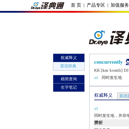
首 页
|
产品专区
|
加值服
权威释义
concurrently
英语辞典
KK:[kǝnˈkɝǝntlɪ] DJ:
ad.
同时发生地
精简查询
生字笔记
权威释义
英语
ad.
同时发生地，并存
辨析