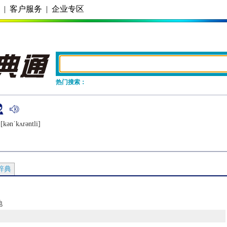
务
|
客户服务
|
企业专区
热门搜索：
[kǝnˈkʌrǝntli]
辞典
地