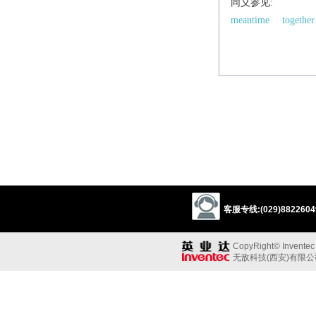
同义参见:
meantime
together
客服专线:(029)88226049
CopyRight© Inventec B
无敌科技(西安)有限