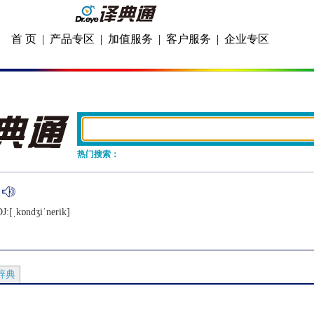
首 页
|
产品专区
|
加值服务
|
客户服务
|
企业专区
热门搜索：
J:[ˌkɒndʒiˈnеrik]
辞典