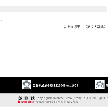
in
以上来源于：《英汉大辞典》
客服专线:(029)88226049 ext.1603
客
CopyRight© Inventec Besta (Xi'an) Co.,Ltd. All Rights 
无敌科技(西安)有限公司版权所有