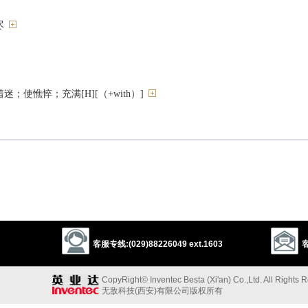
尽
；使憔悴；充满[H][（+with）]
）毁
完
客服专线:(029)88226049 ext.1603
客
 up
drink up
CopyRight© Inventec Besta (Xi'an) Co.,Ltd. All Rights 
haust
无敌科技(西安)有限公司版权所有