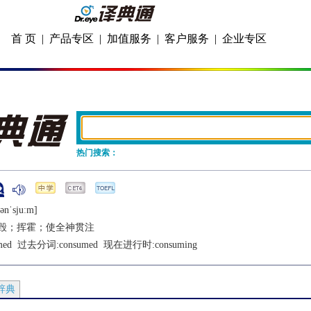
首 页
|
产品专区
|
加值服务
|
客户服务
|
企业专区
热门搜索：
ǝnˈsjuːm]
毁；挥霍；使全神贯注
med
  过去分词:
consumed
  现在进行时:
consuming
辞典