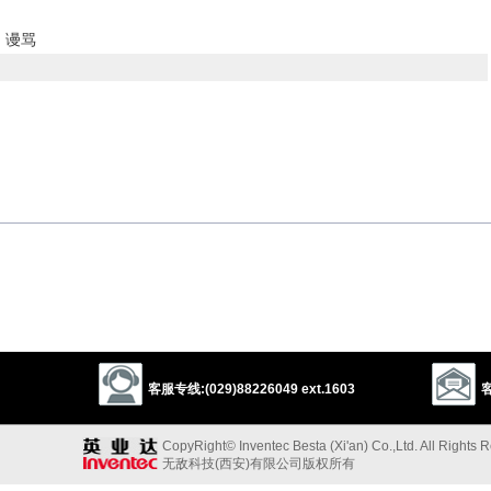
；谩骂
onor
以上来源于：《英汉大辞典》
mli
/
客服专线:(029)88226049 ext.1603
客
sulting language or treatment.
CopyRight© Inventec Besta (Xi'an) Co.,Ltd. All Rights 
无敌科技(西安)有限公司版权所有
.