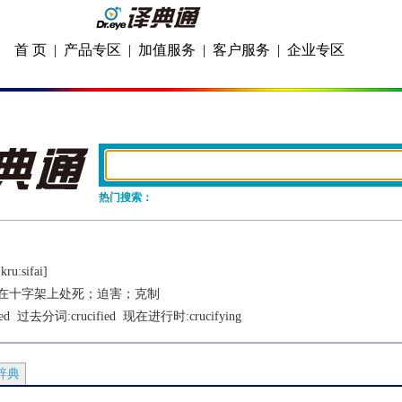
首 页
|
产品专区
|
加值服务
|
客户服务
|
企业专区
热门搜索：
kruːsifai]
在十字架上处死；迫害；克制
ed
  过去分词:
crucified
  现在进行时:
crucifying
辞典