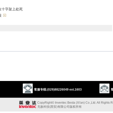
在十字架上处死
毁
inflict
punish
execute
以上来源于：《英汉大辞典》
g
,
crucified
)
eath by nailing or binding them to a cross.
 severely.
客服专线:(029)88226049 ext.1603
客
CopyRight© Inventec Besta (Xi'an) Co.,Ltd. All Rights 
无敌科技(西安)有限公司版权所有