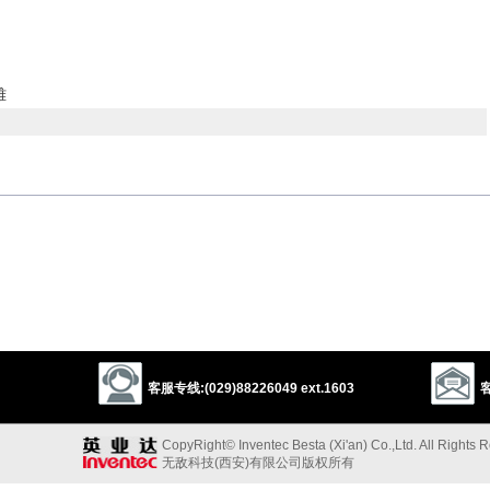
雅
learning
refinement
farming
agriculture
education
以上来源于：《英汉大辞典》
vating land, or the state of being cultivated.
iring or developing a quality or skill.
od education:
以上来源于：《简明牛津英语词典》
客服专线:(029)88226049 ext.1603
客
CopyRight© Inventec Besta (Xi'an) Co.,Ltd. All Rights 
无敌科技(西安)有限公司版权所有