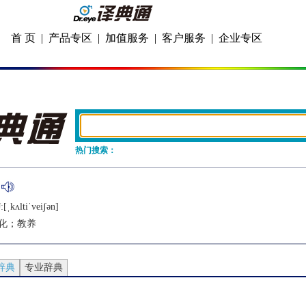
首 页
|
产品专区
|
加值服务
|
客户服务
|
企业专区
热门搜索：
[ˌkʌltiˈvеiʃǝn]
化；教养
辞典
专业辞典