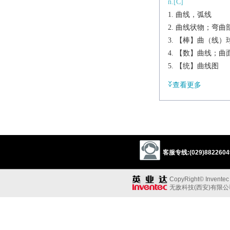
n.[C]
曲线，弧线
曲线状物；弯曲
【棒】曲（线）
【数】曲线；曲
【统】曲线图
vt.
查看更多
使弯曲；使成曲线
vi.
弯曲；（依）曲线
辨析
同义:
客服专线:(029)88226049
vt.使弯曲；使成曲
bend
turn
wind
CopyRight© Inventec B
同义参见:
无敌科技(西安)有限
crook
vein
arch
n.