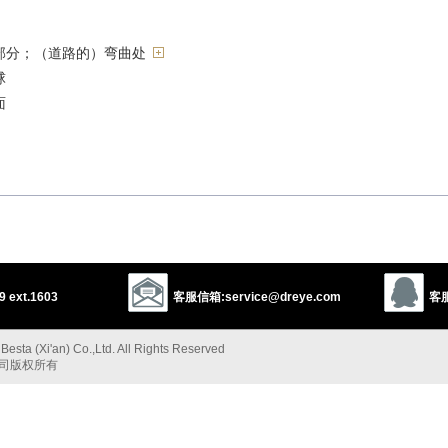
部分；（道路的）弯曲处
球
面
行进
 ext.1603
客服信箱:service@dreye.com
客服
线
twist
curl
esta (Xi'an) Co.,Ltd. All Rights Reserved
公司版权所有
1
flex
deflect
以上来源于：《英汉大辞典》