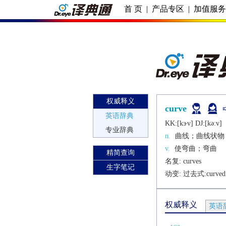
首 页
|
产品专区
|
加值服
权威释义
curve
英语辞典
KK:[kɝv] DJ:[kǝːv]
专业辞典
n.
曲线；曲线状物
v.
使弯曲；弯曲
精简查询
名复: 
curves
生字笔记
动变: 过去式:
curved
权威释义
英语