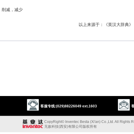
；削减，减少
以上来源于：《英汉大辞典》
客服专线:(029)88226049 ext.1603
客
CopyRight© Inventec Besta (Xi'an) Co.,Ltd. All Rights 
无敌科技(西安)有限公司版权所有