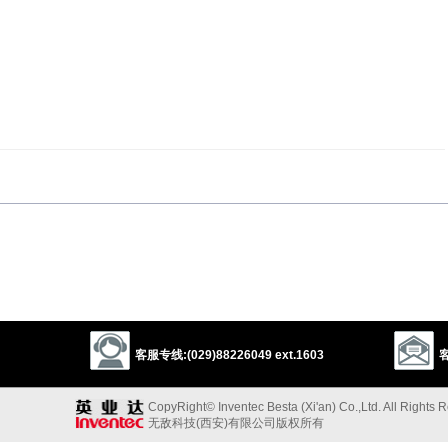
le
disintegrate
客服专线:(029)88226049 ext.1603
客
teriorate
以上来源于：《英汉大辞典》
CopyRight© Inventec Besta (Xi'an) Co.,Ltd. All Rights 
无敌科技(西安)有限公司版权所有
) become rotten; decay.