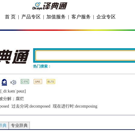
首 页
|
产品专区
|
加值服务
|
客户服务
|
企业专区
热门搜索：
[ˌdiːkǝmˈpǝuz]
被分解；腐烂
posed
  过去分词:
decomposed
  现在进行时:
decomposing
辞典
专业辞典