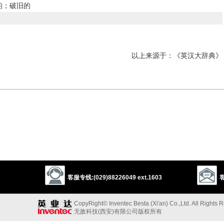
的；破旧的
以上来源于：《英汉大辞典》
ecause of age or neglect.
tus
, from
de-
‘down’ +
crepitus
, past part. of
crepare
‘rattle, creak’.
以上来源于：《简明牛津英语词典》
客服专线:(029)88226049 ext.1603
客
CopyRight© Inventec Besta (Xi'an) Co.,Ltd. All Rights 
无敌科技(西安)有限公司版权所有