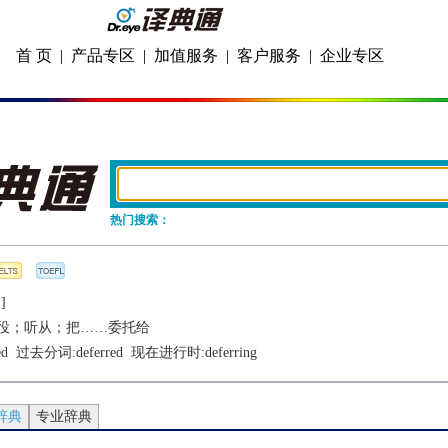
首 页
|
产品专区
|
加值服务
|
客户服务
|
企业专区
热门搜索：
]
役；听从；把……委托给
ed
  过去分词:
deferred
  现在进行时:
deferring
辞典
专业辞典