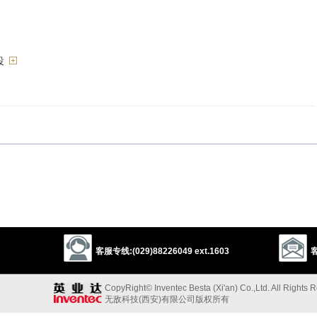
役
put off
期”的反义词
e
客服专线:(029)88226049 ext.1603
客
]
CopyRight© Inventec Besta (Xi'an) Co.,Ltd. All Rights 
无敌科技(西安)有限公司版权所有
）]