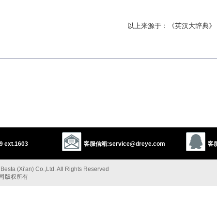
以上来源于：《英汉大辞典》
 of the nature of duty and obligation.
以上来源于：《简明牛津英语词典》
 ext.1603
客服信箱:service@dreye.com
客服
esta (Xi'an) Co.,Ltd. All Rights Reserved
公司版权所有