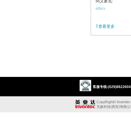
同义参见:
ethics
/
ˌdiːɒnˈtɒlədʒi
/
查看更多
n.
Philosophy
the study
Derivative
deontological
adj.
deontologist
n.
客服专线:(029)88226049
CopyRight© Inventec B
无敌科技(西安)有限