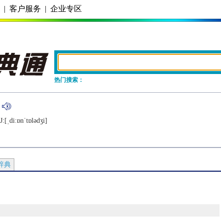
务
|
客户服务
|
企业专区
热门搜索：
:[ˌdiːɒnˈtɒlǝdʒi]
辞典