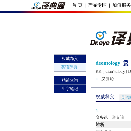
首 页
|
产品专区
|
加值服
权威释义
deontology
英语辞典
KK:[ˌdiɑnˈtɑlǝdʒɪ] DJ
n.
义务论
精简查询
生字笔记
权威释义
英语
n.
义务论；道义论
辨析