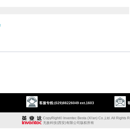
t
以上来源于：《英汉大辞典》
客服专线:(029)88226049 ext.1603
客
CopyRight© Inventec Besta (Xi'an) Co.,Ltd. All Rights 
无敌科技(西安)有限公司版权所有