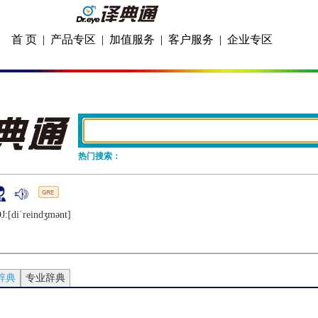
首 页
|
产品专区
|
加值服务
|
客户服务
|
企业专区
热门搜索：
J:[diˈrеindʒmǝnt]
辞典
专业辞典