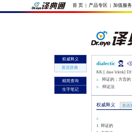
首 页
|
产品专区
|
加值服
权威释义
dialectic
英语辞典
KK:[ˌdaɪǝˈlɛktɪk] DJ:
a.
辩证的；方言的
精简查询
n.
辩证法
生字笔记
权威释义
英语
a.
辩证的