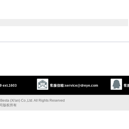
rational
argumentative
controversial
polemical
vernacular
colloquial
jargonistic
argument
polemic
 ext.1603
客服信箱:service@dreye.com
客服
ratiocination
argumentation
disputation
polemics
philosophy
alism
doctrine
esta (Xi'an) Co.,Ltd. All Rights Reserved
以上来源于：《英汉大辞典》
公司版权所有
. treated as
sing.
]