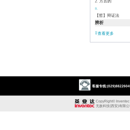
方言的
n.
【哲】辩证法
辨析
同义:
查看更多
a.辩证的
dialectical
logical
a.方言的
dialectal
dialect
n.论证，争论
discussion
debate
n.辨证法
客服专线:(029)88226049
logic
reasoning
metaphysics
ration
CopyRight© Inventec B
无敌科技(西安)有限
/
ˌdʌɪəˈlɛktɪk
/
n.
(also
dialectics
) [
usu