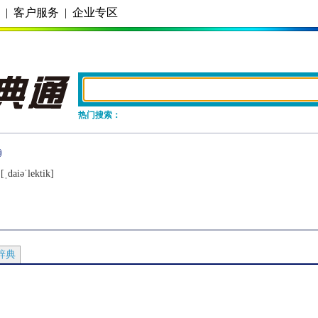
务
|
客户服务
|
企业专区
热门搜索：
[ˌdaiǝˈlеktik]
辞典