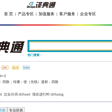
首 页
|
产品专区
|
加值服务
|
客户服务
|
企业专区
热门搜索：
juːs]
）四散；传播；使（光线）漫射；四散
ed
  过去分词:
diffused
  现在进行时:
diffusing
辞典
专业辞典