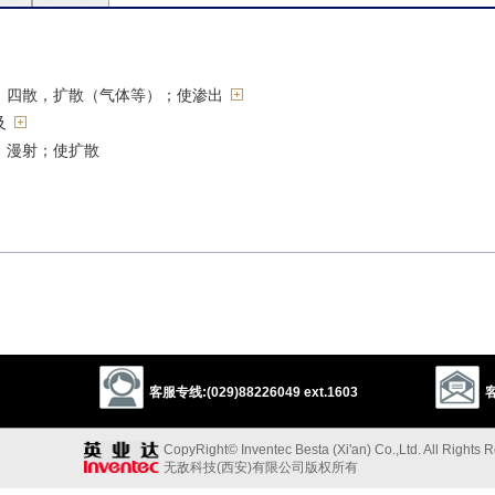
）四散，扩散（气体等）；使渗出
及
）漫射；使扩散
出
散
客服专线:(029)88226049 ext.1603
客
CopyRight© Inventec Besta (Xi'an) Co.,Ltd. All Rights 
无敌科技(西安)有限公司版权所有