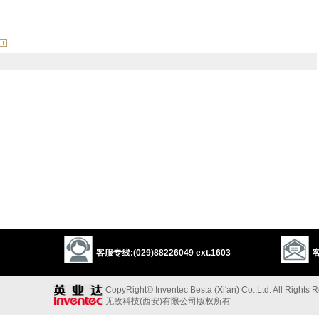
drive away
以上来源于：《英汉大辞典》
dispelled
)
lief) disappear.
客服专线:(029)88226049 ext.1603
客
CopyRight© Inventec Besta (Xi'an) Co.,Ltd. All Rights 
无敌科技(西安)有限公司版权所有
re
‘drive apart’.