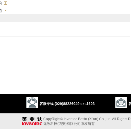
的
的
compliant
receptive
responsive
yielding
gentle
tame
mild
le
的”的反义词
客服专线:(029)88226049 ext.1603
客
pacific
adjustable
governable
adaptable
flexible
feminine
ent
conformable
CopyRight© Inventec Besta (Xi'an) Co.,Ltd. All Rights 
无敌科技(西安)有限公司版权所有