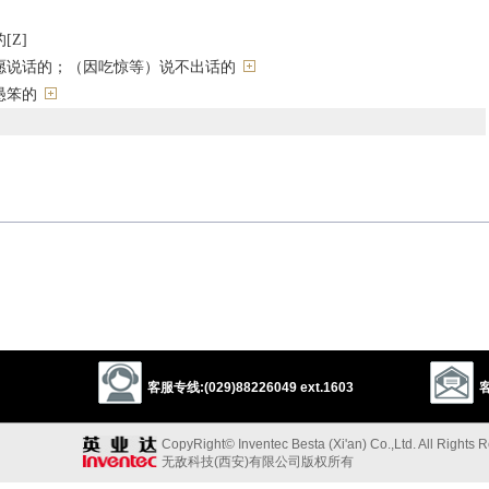
[Z]
愿说话的；（因吃惊等）说不出话的
愚笨的
的
chless
客服专线:(029)88226049 ext.1603
客
e
CopyRight© Inventec Besta (Xi'an) Co.,Ltd. All Rights 
无敌科技(西安)有限公司版权所有