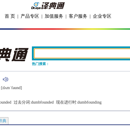
首 页
|
产品专区
|
加值服务
|
客户服务
|
企业专区
热门搜索：
:[dʌmˈfaund]
ounded
  过去分词:
dumbfounded
  现在进行时:
dumbfounding
辞典