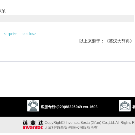
惊呆
surprise
confuse
以上来源于：《英汉大辞典》
B
and
CONFOUND
.
以上来源于：《简明牛津英语词典》
客服专线:(029)88226049 ext.1603
客
CopyRight© Inventec Besta (Xi'an) Co.,Ltd. All Rights 
无敌科技(西安)有限公司版权所有