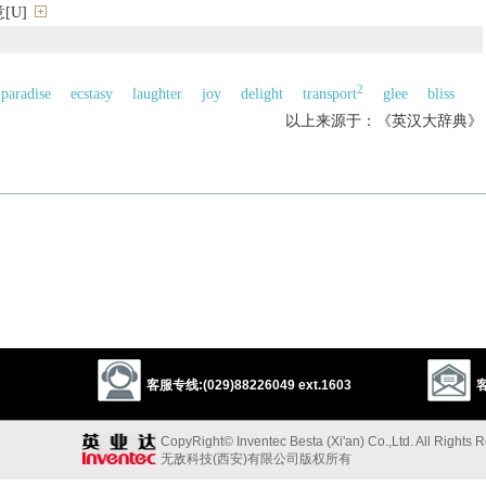
[U]
2
paradise
ecstasy
laughter
joy
delight
transport
glee
bliss
以上来源于：《英汉大辞典》
xhilaration.
以上来源于：《简明牛津英语词典》
客服专线:(029)88226049 ext.1603
客
CopyRight© Inventec Besta (Xi'an) Co.,Ltd. All Rights 
无敌科技(西安)有限公司版权所有