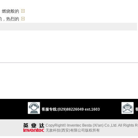
；燃烧般的
的，热烈的
ming
violent
heated
ardent
feverish
fervent
客服专线:(029)88226049 ext.1603
客
CopyRight© Inventec Besta (Xi'an) Co.,Ltd. All Rights 
无敌科技(西安)有限公司版权所有