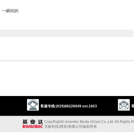
；一瞬间的
t
scintillating
glittering
brilliant
magnificent
superb
rich
celebrated
distinguished
admirable
exceptional
remarkable
客服专线:(029)88226049 ext.1603
客
rving
prime
choice
glaring
blinding
glittery
CopyRight© Inventec Besta (Xi'an) Co.,Ltd. All Rights 
gaudy
ostentatious
pretentious
flash
bedizened
garish
无敌科技(西安)有限公司版权所有
etricious
obtrusive
pompous
gay
florid