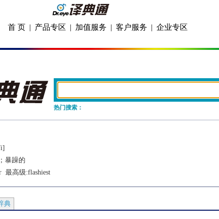
首 页
|
产品专区
|
加值服务
|
客户服务
|
企业专区
热门搜索：
i]
；暴躁的
r
  最高级:
flashiest
辞典