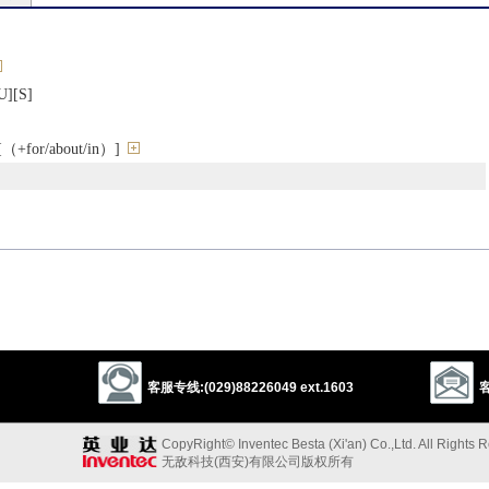
[S]
or/about/in）]
explore
客服专线:(029)88226049 ext.1603
客
n
animal food
CopyRight© Inventec Besta (Xi'an) Co.,Ltd. All Rights 
无敌科技(西安)有限公司版权所有
以上来源于：《英汉大辞典》