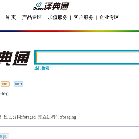
首 页
|
产品专区
|
加值服务
|
客户服务
|
企业专区
热门搜索：
ridʒ]
d
  过去分词:
foraged
  现在进行时:
foraging
辞典